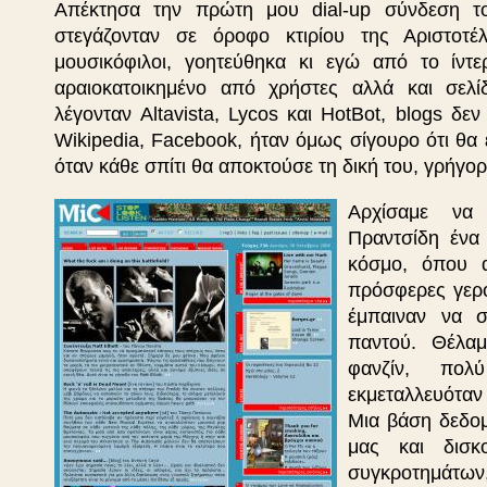
Απέκτησα την πρώτη μου dial-up σύνδεση τ
στεγάζονταν σε όροφο κτιρίου της Αριστοτέ
μουσικόφιλοι, γοητεύθηκα κι εγώ από το ίν
αραιοκατοικημένο από χρήστες αλλά και σελί
λέγονταν Altavista, Lycos και HotBot, blogs δ
Wikipedia, Facebook, ήταν όμως σίγουρο ότι θα 
όταν κάθε σπίτι θα αποκτούσε τη δική του, γρήγο
Αρχίσαμε να
Πραντσίδη ένα
κόσμο, όπου α
πρόσφερες γερό
έμπαιναν να 
παντού. Θέλαμ
φανζίν, πολ
εκμεταλλευόταν
Μια βάση δεδο
μας και δισκ
συγκροτημάτων