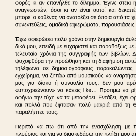
φορές κι αν επανήλθε το δίλημμα. Έγινε στέκι
αναγνωστών, όσοι κι αν είναι αυτοί και δεκαπ
μπορεί ο καθένας να ανατρέξει σε όποια από τα χι
συνεντεύξεις, ομαδικά αφιερώματα, παρουσιάσεις β
Έχω αφιερώσει πολύ χρόνο στην δημιουργία άυλω
δικά μου, επειδή με ευχαριστεί και παραδόξως με ξ
τελευταία χρόνια της συγγραφής των βιβλίων. 
ψυχοφθόρα την προώθηση και τη διαφήμιση αυτ
τηλέφωνα σε δημοσιογράφους παρακαλώντας 
εγχείρημα, να ζητάω από μουσικούς να αναρτήσου
μας για δίσκο ή συναυλία τους, δεν μου αρ
«υποχρεώνουν» να κάνεις like… Προτιμώ να ρί
αφήνω την τύχη να τα μεταφέρει. Εντάξει, έχει 
και πολλά που έφτασαν πολύ μακριά από τη Θ
παραλήπτες τους.
Περιττό να πω ότι από την ενασχόληση με 
πλούσιος και για να διασκεδάσω την πλήξη μου α