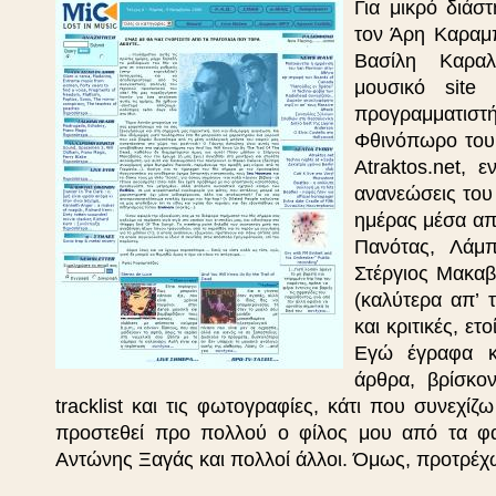
Για μικρό διάσ
τον Άρη Καραμπ
Βασίλη Καραλά
μουσικό site
προγραμματιστ
Φθινόπωρο του 
Atraktos.net, 
ανανεώσεις του 
ημέρας μέσα απ
Πανότας, Λάμ
Στέργιος Μακαβ
(καλύτερα απ’ 
και κριτικές, ετο
Εγώ έγραφα κ
άρθρα, βρίσκο
tracklist και τις φωτογραφίες, κάτι που συνεχί
προστεθεί προ πολλού ο φίλος μου από τα φαν
Αντώνης Ξαγάς και πολλοί άλλοι. Όμως, προτρέχω