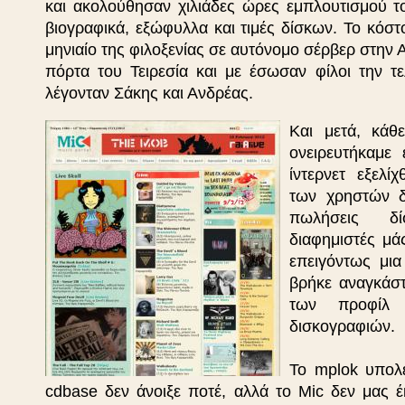
και ακολούθησαν χιλιάδες ώρες εμπλουτισμού τ
βιογραφικά, εξώφυλλα και τιμές δίσκων. Το κόσ
μηνιαίο της φιλοξενίας σε αυτόνομο σέρβερ στην
πόρτα του Τειρεσία και με έσωσαν φίλοι την τε
λέγονταν Σάκης και Ανδρέας.
Και μετά, κά
ονειρευτήκαμε 
ίντερνετ εξελί
των χρηστών δ
πωλήσεις δί
διαφημιστές μά
επειγόντως μια
βρήκε αναγκάσ
των προφίλ 
δισκογραφιών.
Το mplok υπολε
cdbase δεν άνοιξε ποτέ, αλλά το Mic δεν μας έ