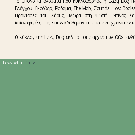
Τα υπόλοιπα ονόματα που κυκλοφόρησε η Lazy Dog π
Ελέγχου, Γκρόβερ, Ροδάμα, The Mob, Zounds, Lost Bodi
Πράκτορες του Χάους, Μωρά στη Φωτιά, Ντίνος Σαδ
κυκλοφορίες μας επανεκδόθηκαν τα επόμενα χρόνια εντό
Ο κύκλος της Lazy Dog έκλεισε στις αρχές των ’00s, αλλά
Powered by
Drupal