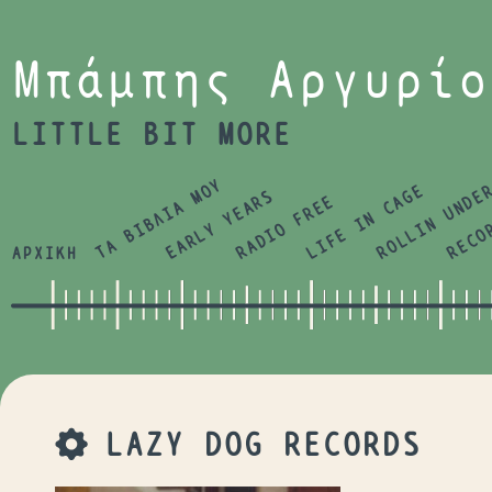
Jump to navigation
Μπάμπης Αργυρίο
LITTLE BIT MORE
ΤΑ ΒΙΒΛΙΑ ΜΟΥ
LIFE IN CAGE
ROLLIN UNDE
RECO
EARLY YEARS
RADIO FREE
ΑΡΧΙΚΗ
LAZY DOG RECORDS