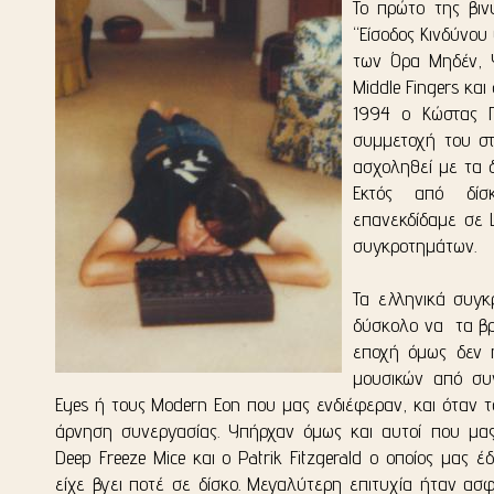
Το πρώτο της βιν
“Είσοδος Κινδύνου
των Όρα Μηδέν, Y
Middle Fingers κα
1994 ο Κώστας Π
συμμετοχή του στ
ασχοληθεί με τα δ
Εκτός από δίσ
επανεκδίδαμε σε 
συγκροτημάτων.
Τα ελληνικά συγκ
δύσκολο να τα βρ
εποχή όμως δεν ή
μουσικών από συ
Eyes ή τους Modern Eon που μας ενδιέφεραν, και όταν το
άρνηση συνεργασίας. Υπήρχαν όμως και αυτοί που μας 
Deep Freeze Mice και ο Patrik Fitzgerald ο οποίος μα
είχε βγει ποτέ σε δίσκο. Μεγαλύτερη επιτυχία ήταν α