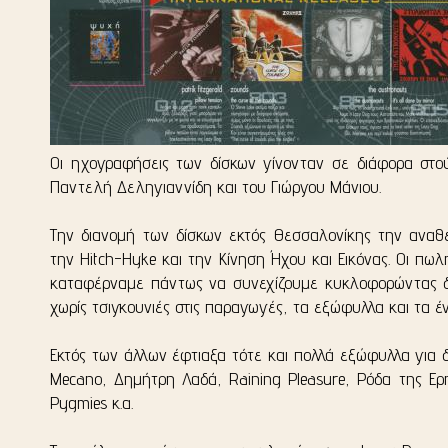
Οι ηχογραφήσεις των δίσκων γίνονταν σε διάφορα στο
Παντελή Δεληγιαννίδη και του Γιώργου Μάνιου.
Την διανομή των δίσκων εκτός Θεσσαλονίκης την αναθέ
την Hitch-Hyke και την Κίνηση Ήχου και Εικόνας. Οι πω
καταφέρναμε πάντως να συνεχίζουμε κυκλοφορώντας 
χωρίς τσιγκουνιές στις παραγωγές, τα εξώφυλλα και τα έν
Εκτός των άλλων έφτιαξα τότε και πολλά εξώφυλλα για 
Mecano, Δημήτρη Λαδά, Raining Pleasure, Ρόδα της Ερή
Pygmies κ.α.