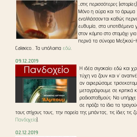
...στις περισσότερες (ιστορί
Μόνο η αύρα και το άρωμα 
εναλλάσσονται καθώς περνάς
ευθυμία, στα υποτιθέμενα
στον κόμπο στο στομάχι γι
περνά τα σύνορα Μεξικού-
Calexico… Τα υπόλοιπα
εδώ
.
09.12.2019
Η ιδέα σιγοκαίει εδώ και χ
τύχη να ζουν και ν’ αναπν
αν αφιερώσαμε τρισεκατομ
μεταγράψουμε σε κριτικά κ
ραδιοσταθμούς: Να υπήρχε 
σε πρόζα τα ίδια τα τραγ
τους στίχους τους, την πορεία της μπάντας, τις ίδιες τις
Πανδοχείο
).
02.12.2019