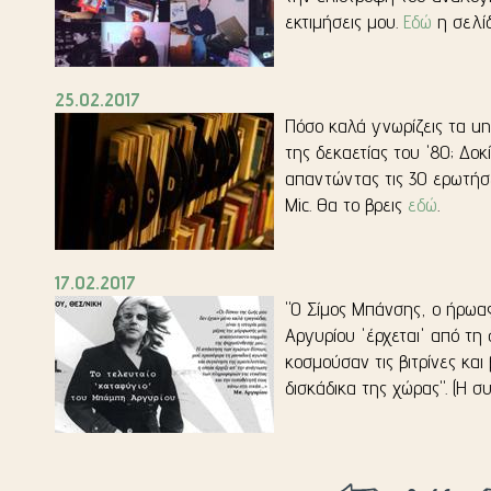
εκτιμήσεις μου.
Εδώ
η σελίδ
25.02.2017
Πόσο καλά γνωρίζεις τ
α un
της δεκαετίας του '80; Δοκ
απαντώντας τις 30 ερωτήσε
Mic. Θα το βρεις
εδώ
.
17.02.2017
"Ο Σίμο
ς Μπάνσης, ο ήρωα
Αργυρίου 'έρχεται' από τη 
κοσμούσαν τις βιτρίνες και
δισκάδικα της χώρας". (Η σ