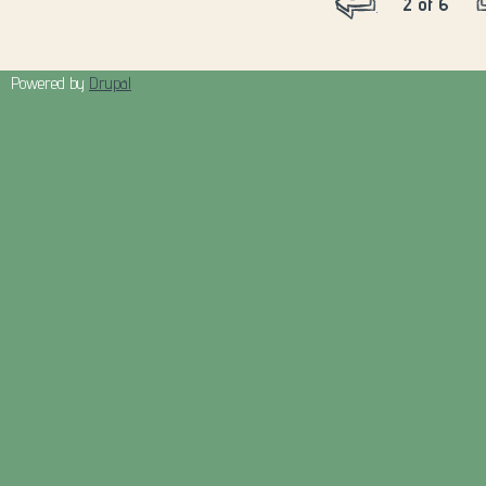
2 of 6
‹ previous
Powered by
Drupal