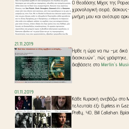
Ο Θεοδόσης Μίχος της Popa
χρονολογική σειρά, δίσκους
μνήμη μου και ανέσυρα αρκε
21.11.2019
Ήρθε η ώρα να πω –με δικά 
διασκευών”, πώς γράφτηκε, γ
διαβάσετε στο
Merlin's Musi
01.11.2019
Κάθε Κυριακή ανεβάζω στο Mi
τελευταία έξι: Eyeless in Ga
Pretty, YO, Bill Callahan. Β