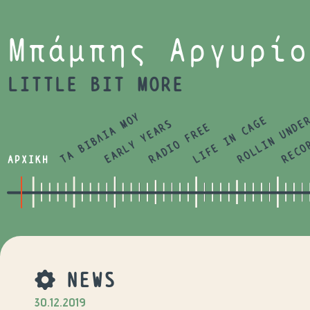
Jump to navigation
Μπάμπης Αργυρίο
LITTLE BIT MORE
ΤΑ ΒΙΒΛΙΑ ΜΟΥ
LIFE IN CAGE
ROLLIN UNDE
RECO
EARLY YEARS
RADIO FREE
ΑΡΧΙΚΗ
NEWS
30.12.2019