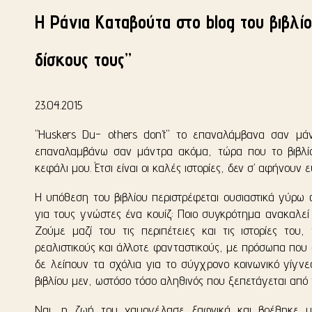
H Ράνια Καταβούτα στο blog του βιβλί
δίσκους τους”
23.04.2015
"Huskers Du- others don’t" το επαναλάμβανα σαν μάν
επαναλαμβάνω σαν μάντρα ακόμα, τώρα που το βιβλίο 
κεφάλι μου. Έτσι είναι οι καλές ιστορίες, δεν σ’ αφήνουν 
Η υπόθεση του βιβλίου περιστρέφεται ουσιαστικά γύρω 
για τους γνώστες ένα κουίζ: Ποιο συγκρότημα ανακαλεί
Ζούμε μαζί του τις περιπέτειες και τις ιστορίες του
ρεαλιστικούς και άλλοτε φανταστικούς, με πρόσωπα που
δε λείπουν τα σχόλια για το σύγχρονο κοινωνικό γίγνε
βιβλίου μεν, ωστόσο τόσο αληθινός που ξεπετάγεται από τ
Ναι, η ζωή του χαμογέλασε ξαφνικά και βρέθηκε με