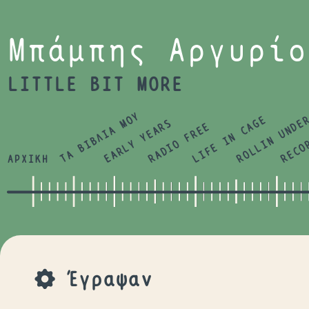
Jump to navigation
Μπάμπης Αργυρίο
LITTLE BIT MORE
ΤΑ ΒΙΒΛΙΑ ΜΟΥ
LIFE IN CAGE
ROLLIN UNDE
RECO
EARLY YEARS
RADIO FREE
ΑΡΧΙΚΗ
Έγραψαν