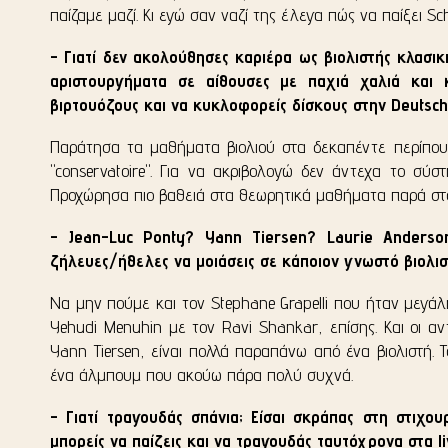
παίζαμε μαζί. Κι εγώ σαν ναζί της έλεγα πώς να παίξει Sch
- Γιατί δεν ακολούθησες καριέρα ως βιολιστής κλασική
αριστουργήματα σε αίθουσες με παχιά χαλιά και 
βιρτουόζους και να κυκλοφορείς δίσκους στην Deuts
Παράτησα τα μαθήματα βιολιού στα δεκαπέντε περίπου.
"conservatoire". Για να ακριβολογώ δεν άντεχα το σύστ
Προχώρησα πιο βαθειά στα θεωρητικά μαθήματα παρά στο β
- Jean-Luc Ponty? Yann Tiersen? Laurie Anders
ζήλευες/ήθελες να μοιάσεις σε κάποιον γνωστό βιολισ
Να μην πούμε και τον Stephane Grapelli που ήταν μεγά
Yehudi Menuhin με τον Ravi Shankar, επίσης. Και οι α
Yann Tiersen, είναι πολλά παραπάνω από ένα βιολιστή. Το
ένα άλμπουμ που ακούω πάρα πολύ συχνά.
- Γιατί τραγουδάς σπάνια; Είσαι σκράπας στη στιχου
μπορείς να παίζεις και να τραγουδάς ταυτόχρονα στα live