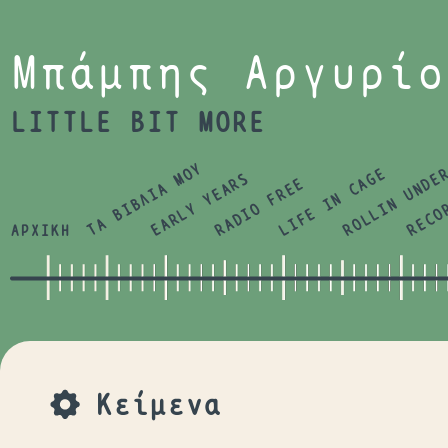
Jump to navigation
Μπάμπης Αργυρίο
LITTLE BIT MORE
ΤΑ ΒΙΒΛΙΑ ΜΟΥ
LIFE IN CAGE
ROLLIN UNDE
RECO
EARLY YEARS
RADIO FREE
ΑΡΧΙΚΗ
Κείμενα