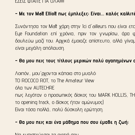
ΕΣΕΙΣ ΦΤΑΙΤΕ ΓΙΑ ΟΛΑ!!!!!
- Με τον Matt Elliott πως έμπλεξες; Είναι... καλός καλλιτ
Συνάντησα τον Matt χάρη στην Ici d'ailleurs που είναι ετ
Eye Foundation επί χρόνια, πριν τον γνωρίσω, άρα 
δουλεύω μαζί του. Αρχικά έμοιαζε απίστευτο, αλλά γίναμ
είναι μεγάλη απόλαυση.
- Θα μου πεις τους τίτλους μερικών πολύ αγαπημένων 
Λοιπόν... μου'ρχονται κάποια στο μυαλό:
TO ROCOCO ROT, το The Amateur View
όλα των AUTECHRE
πως λεγόταν ο προσωπικός δίσκος του MARK HOLLIS, THE
το opening track, ο δίσκος ήταν ομώνυμος)
Είναι τόσα πολλά... πολύ δύσκολη ερώτηση.
- Θα μου πεις και ένα μάθημα που σου έμαθε η ζωή;
Να εμπιστεύεσαι τα αφτιά σου.